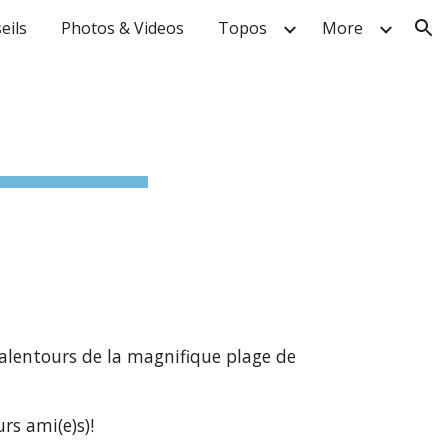
eils
Photos & Videos
Topos
More
ion
 alentours de la magnifique plage de 
rs ami(e)s)!